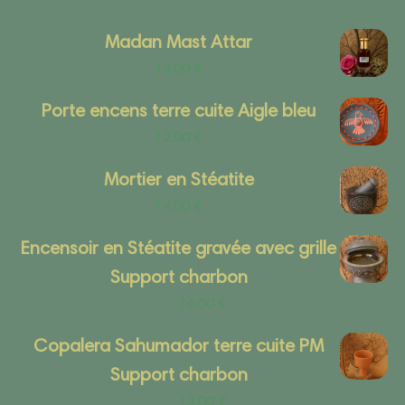
Madan Mast Attar
14.00
€
Porte encens terre cuite Aigle bleu
12.00
€
Mortier en Stéatite
14.00
€
Encensoir en Stéatite gravée avec grille
Support charbon
16.00
€
Copalera Sahumador terre cuite PM
Support charbon
13.00
€