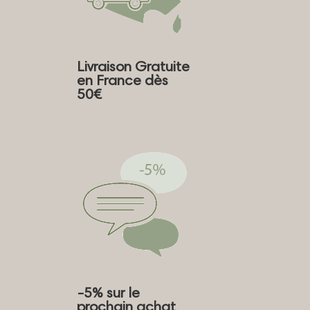
nt
u
nt
Livraison Gratuite
en France dès
50€
-5% sur le
prochain achat