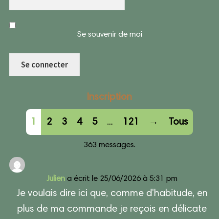
Se souvenir de moi
Inscription
Navigation
1
2
3
4
5
...
121
→
Tous
dans
363 messages.
la
liste
Julien
a écrit le
25/06/2026
à
5:31 pm
du
Je voulais dire ici que, comme d'habitude, en
livre
plus de ma commande je reçois en délicate
d’or