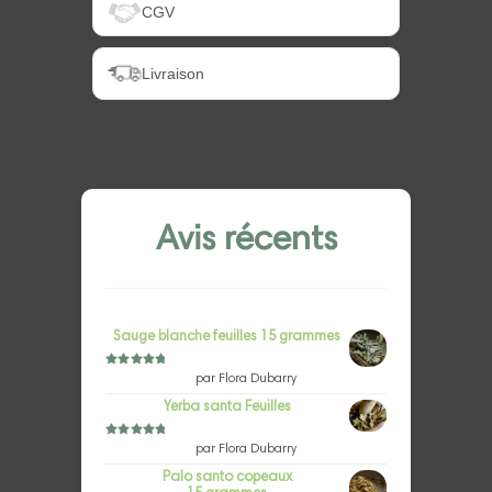
CGV
Livraison
Avis récents
Sauge blanche feuilles 15 grammes
Note
5
sur 5
par Flora Dubarry
Yerba santa Feuilles
Note
5
sur 5
par Flora Dubarry
Palo santo copeaux