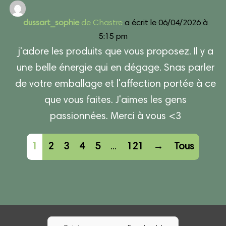
dussart_sophie
de
Chastre
a écrit le
06/04/2026
à
5:15 pm
j'adore les produits que vous proposez. Il y a
une belle énergie qui en dégage. Snas parler
de votre emballage et l'affection portée à ce
que vous faites. J'aimes les gens
passionnées. Merci à vous <3
Navigation
1
2
3
4
5
...
121
→
Tous
dans
la
liste
du