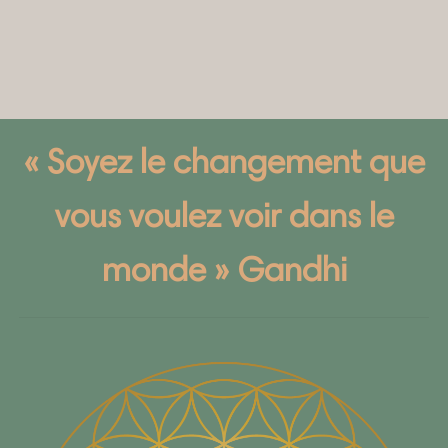
« Soyez le changement que
vous voulez voir dans le
monde » Gandhi