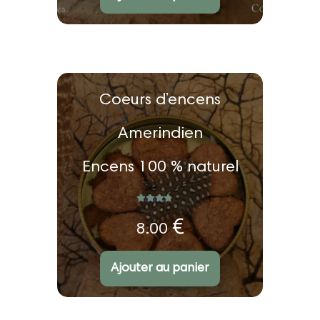
Coeurs d’encens
Amerindien
ir
Encens 100 % naturel
u
nt
Note
5.00
sur 5
€
8.00
Ajouter au panier
ir