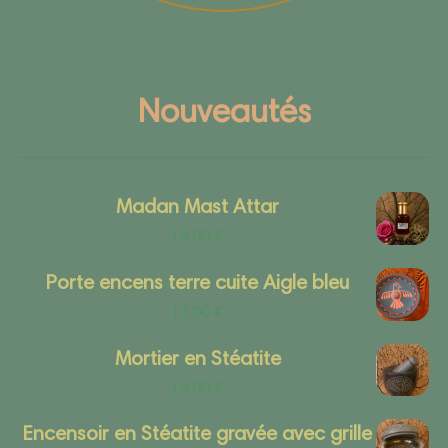
Nouveautés
Madan Mast Attar
14.00
€
Porte encens terre cuite Aigle bleu
12.00
€
Mortier en Stéatite
14.00
€
Encensoir en Stéatite gravée avec grille