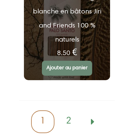
blanche en bâtons Jiri
and Friends 100 %
naturels
€
8.50
Note
5.00
sur 5
Ajouter au panier
1
2