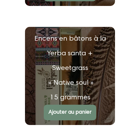
Encens en bâtons à la
Yerba santa +
Sweetgrass
» Native soul »
15 grammes
€
2.20
Ajouter au panier
Note
4.00
sur
5