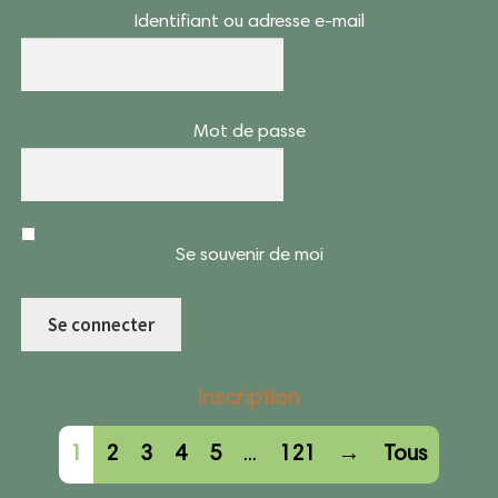
Identifiant ou adresse e-mail
Mot de passe
Se souvenir de moi
Inscription
Navigation
1
2
3
4
5
...
121
→
Tous
dans