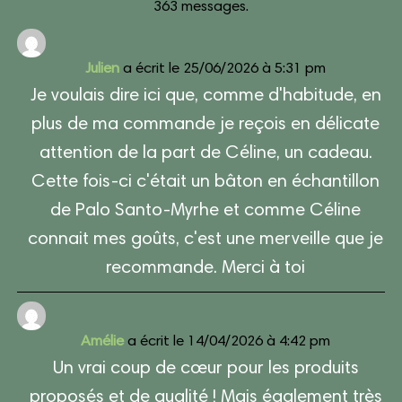
363 messages.
la
liste
Julien
a écrit le
25/06/2026
à
5:31 pm
du
Je voulais dire ici que, comme d'habitude, en
livre
plus de ma commande je reçois en délicate
d’or
attention de la part de Céline, un cadeau.
Cette fois-ci c'était un bâton en échantillon
de Palo Santo-Myrhe et comme Céline
connait mes goûts, c'est une merveille que je
recommande. Merci à toi
Amélie
a écrit le
14/04/2026
à
4:42 pm
Un vrai coup de cœur pour les produits
proposés et de qualité ! Mais également très