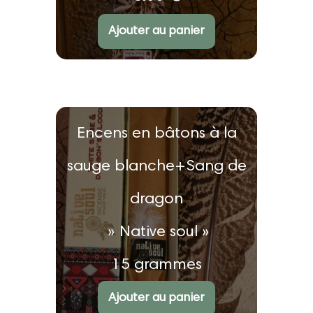
4.67
sur
5
Ajouter au panier
Encens en bâtons à la
sauge blanche+Sang de
dragon
» Native soul »
15 grammes
€
2.20
Ajouter au panier
Note
5.00
sur 5