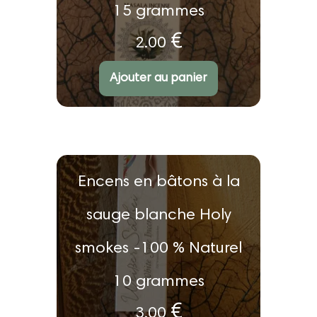
15 grammes
€
2.00
N
ot
e
1.
Ajouter au panier
0
0
s
ur
5
Encens en bâtons à la
sauge blanche Holy
smokes -100 % Naturel
10 grammes
€
3.00
Note