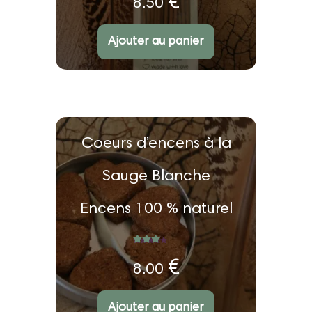
€
8.50
u
ir
Ajouter au panier
nt
u
nt
Coeurs d’encens à la
ir
Sauge Blanche
Encens 100 % naturel
u
nt
Note
4.00
sur
€
8.00
5
Ajouter au panier