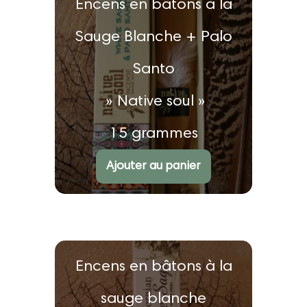
Encens en bâtons à la
Sauge Blanche + Palo
Santo
» Native soul »
15 grammes
€
2.20
Ajouter au panier
Note
5.00
sur 5
Encens en bâtons à la
sauge blanche