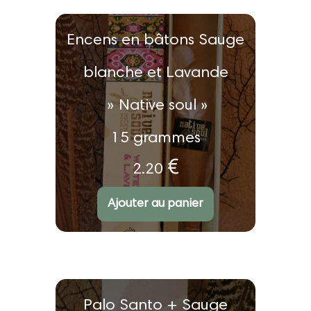
Encens en bâtons Sauge
blanche et Lavande
» Native soul »
15 grammes
€
2.20
N
ot
e
1.
Ajouter au panier
0
0
s
ur
5
Palo Santo + Sauge