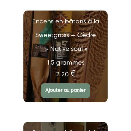
u
ir
nt
u
Encens en bâtons à la
nt
Sweetgrass + Cèdre
» Native soul »
15 grammes
€
2.20
Ajouter au panier