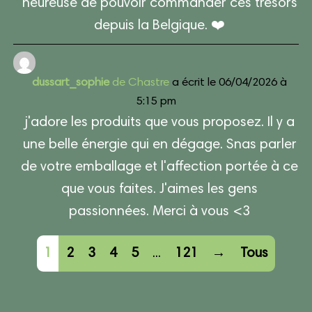
heureuse de pouvoir commander ces trésors
depuis la Belgique. ❤️
dussart_sophie
de
Chastre
a écrit le
06/04/2026
à
5:15 pm
j'adore les produits que vous proposez. Il y a
une belle énergie qui en dégage. Snas parler
de votre emballage et l'affection portée à ce
que vous faites. J'aimes les gens
passionnées. Merci à vous <3
Navigation
1
2
3
4
5
...
121
→
Tous
dans
la