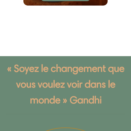
« Soyez le changement que
vous voulez voir dans le
monde » Gandhi