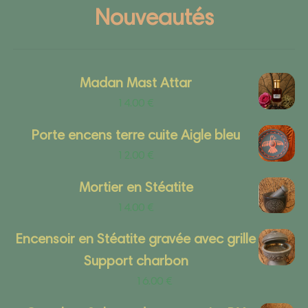
Nouveautés
Madan Mast Attar
14.00
€
Porte encens terre cuite Aigle bleu
12.00
€
Mortier en Stéatite
14.00
€
Encensoir en Stéatite gravée avec grille
Support charbon
16.00
€