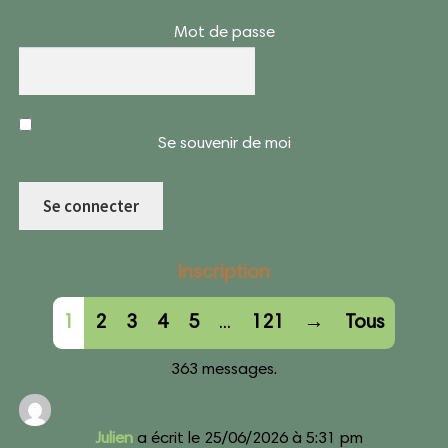
Mot de passe
Se souvenir de moi
Inscription
Navigation
1
2
3
4
5
...
121
→
Tous
dans
363 messages.
la
liste
Julien
a écrit le
25/06/2026
à
5:31 pm