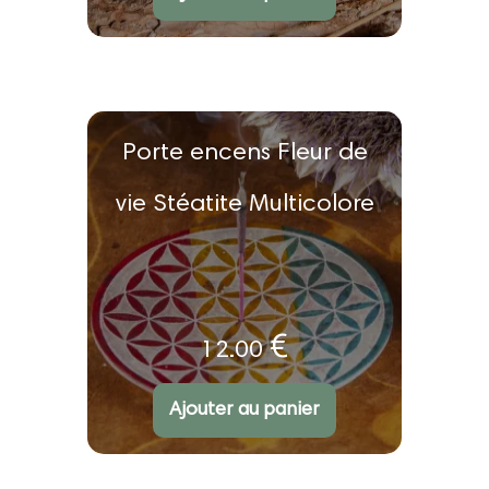
ir
u
Porte encens Fleur de
nt
vie Stéatite Multicolore
ir
€
12.00
u
ir
nt
Ajouter au panier
u
nt