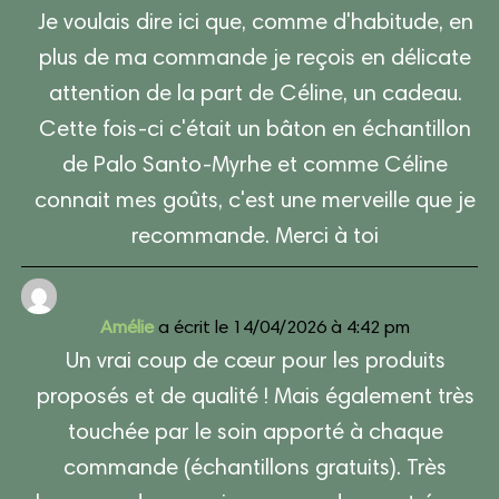
du
Je voulais dire ici que, comme d'habitude, en
livre
plus de ma commande je reçois en délicate
d’or
attention de la part de Céline, un cadeau.
Cette fois-ci c'était un bâton en échantillon
de Palo Santo-Myrhe et comme Céline
connait mes goûts, c'est une merveille que je
recommande. Merci à toi
Amélie
a écrit le
14/04/2026
à
4:42 pm
Un vrai coup de cœur pour les produits
proposés et de qualité ! Mais également très
touchée par le soin apporté à chaque
commande (échantillons gratuits). Très