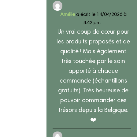
Amélie
a écrit le
14/04/2026
à
4:42 pm
Un vrai coup de cœur pour
les produits proposés et de
qualité ! Mais également
très touchée par le soin
apporté à chaque
commande (échantillons
gratuits). Très heureuse de
pouvoir commander ces
trésors depuis la Belgique.
❤️