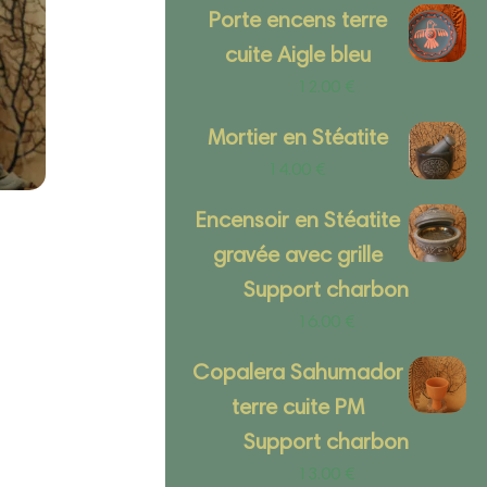
Porte encens terre
cuite Aigle bleu
12.00
€
Mortier en Stéatite
14.00
€
Encensoir en Stéatite
gravée avec grille
Support charbon
16.00
€
Copalera Sahumador
terre cuite PM
Support charbon
13.00
€