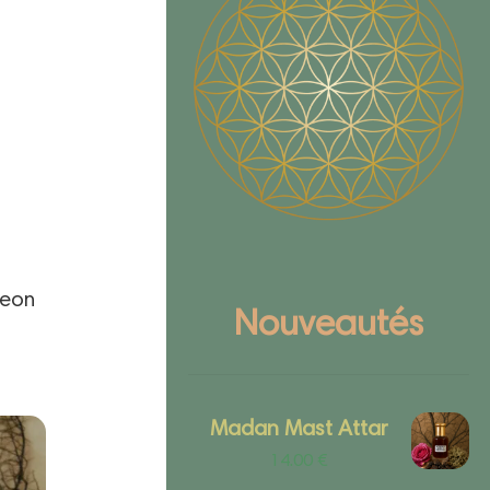
geon
Nouveautés
Madan Mast Attar
14.00
€