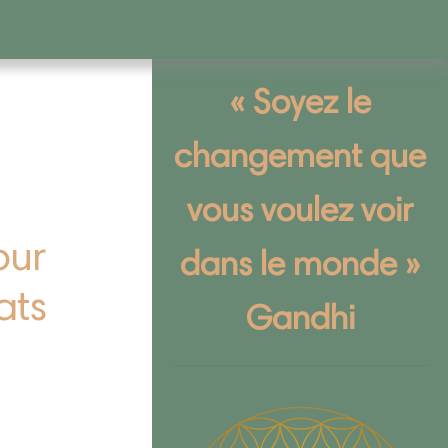
« Soyez le
changement que
vous voulez voir
our
dans le monde »
ats
Gandhi