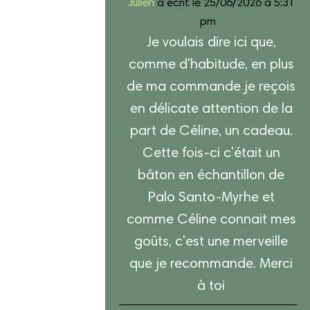
Julien
a écrit le
25/06/2026
à
5:31
d’or
pm
Je voulais dire ici que,
comme d'habitude, en plus
de ma commande je reçois
en délicate attention de la
part de Céline, un cadeau.
Cette fois-ci c'était un
bâton en échantillon de
Palo Santo-Myrhe et
comme Céline connait mes
goûts, c'est une merveille
que je recommande. Merci
à toi