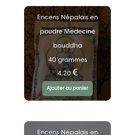
Encens Népalais en
poudre Medecine
bouddha
40 grammes
€
4.20
Note
4.00
sur
5
Ajouter au panier
Encens Népalais en