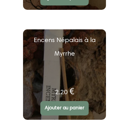
u
nt
Encens Népalais à la
Myrrhe
€
2.20
Ajouter au panier
ir