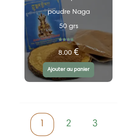
poudre Naga
50 grs
Note
5.00
sur 5
€
8.00
Ajouter au panier
1
2
3