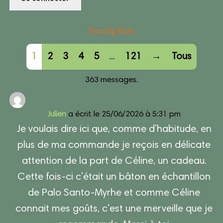
Inscription
Navigation
1
2
3
4
5
...
121
→
Tous
dans
363 messages.
la
liste
Julien
a écrit le
25/06/2026
à
5:31 pm
du
Je voulais dire ici que, comme d'habitude, en
livre
plus de ma commande je reçois en délicate
d’or
attention de la part de Céline, un cadeau.
Cette fois-ci c'était un bâton en échantillon
de Palo Santo-Myrhe et comme Céline
connait mes goûts, c'est une merveille que je