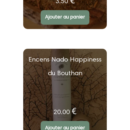
€
3.50
u
Ajouter au panier
nt
Encens Nado Happiness
ir
du Bouthan
u
nt
€
20.00
ir
Ajouter au panier