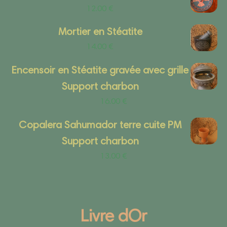
12.00
€
Mortier en Stéatite
14.00
€
Encensoir en Stéatite gravée avec grille
Support charbon
16.00
€
Copalera Sahumador terre cuite PM
Support charbon
13.00
€
Livre dOr