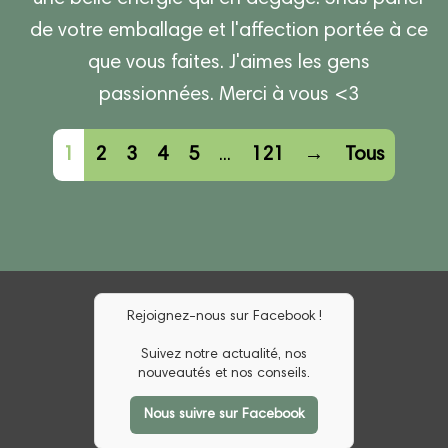
de votre emballage et l'affection portée à ce
que vous faites. J'aimes les gens
passionnées. Merci à vous <3
Navigation
1
2
3
4
5
...
121
→
Tous
dans
la
liste
du
livre
Rejoignez-nous sur Facebook !
d’or
Suivez notre actualité, nos
nouveautés et nos conseils.
Nous suivre sur Facebook