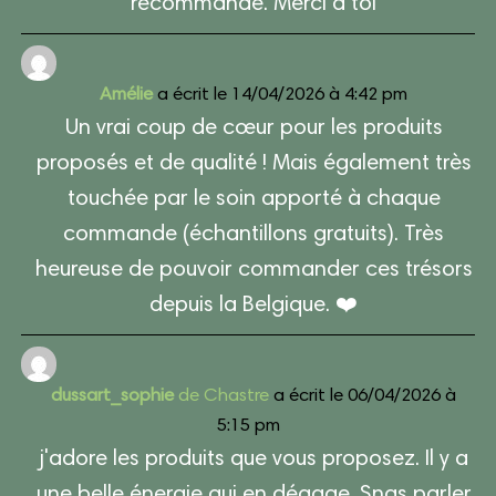
recommande. Merci à toi
Amélie
a écrit le
14/04/2026
à
4:42 pm
Un vrai coup de cœur pour les produits
proposés et de qualité ! Mais également très
touchée par le soin apporté à chaque
commande (échantillons gratuits). Très
heureuse de pouvoir commander ces trésors
depuis la Belgique. ❤️
dussart_sophie
de
Chastre
a écrit le
06/04/2026
à
5:15 pm
j'adore les produits que vous proposez. Il y a
une belle énergie qui en dégage. Snas parler