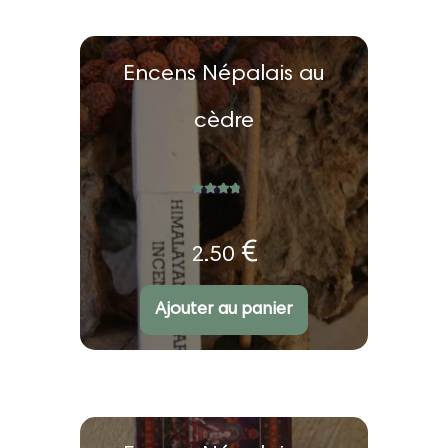
u
nt
Encens Népalais au
cèdre
ir
u
ir
Note
5.00
sur 5
nt
€
2.50
u
nt
Ajouter au panier