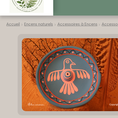
ir
Accueil
Encens naturels
Accessoires à Encens
Accessoi
u
ir
nt
u
ir
nt
u
ir
nt
u
nt