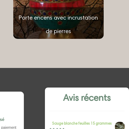
Porte encens avec incrustation
de pierres
Note
5.00
sur 5
€
21.00
Ajouter au panier
Avis récents
isé
Sauge blanche feuilles 15 grammes
 paiement