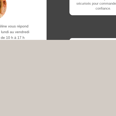
sécurisés pour commander
confiance.
éline vous répond
 lundi au vendredi
de 10 h à 17 h
Mentions légales
06 34 03 35 73
CGV
Livraison