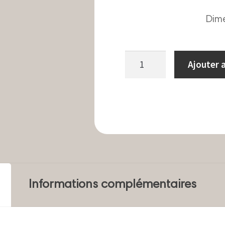
Dime
quantité
Ajouter 
de
Porte
encens
terre
cuite
Aigle
bleu
Informations complémentaires