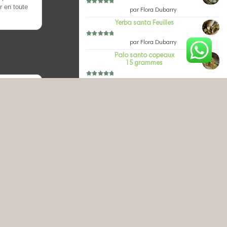
 en toute
Note
5
sur 5
par Flora Dubarry
Yerba santa Feuilles
Note
5
sur 5
par Flora Dubarry
Palo santo copeaux
15 grammes
Note
5
sur 5
par Flora Dubarry