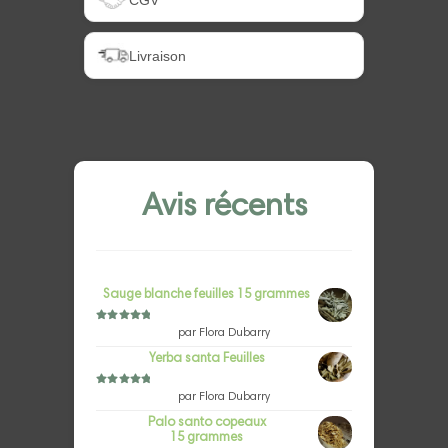
CGV
Livraison
Avis récents
Sauge blanche feuilles 15 grammes
Note
5
sur 5
par Flora Dubarry
Yerba santa Feuilles
Note
5
sur 5
par Flora Dubarry
Palo santo copeaux
15 grammes