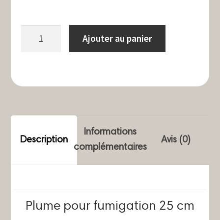
quantité
Ajouter au panier
de
Plume
pour
fumigation
Amérique
du
Informations
Nord
Description
Avis (0)
complémentaires
25
cm
Plume pour fumigation 25 cm