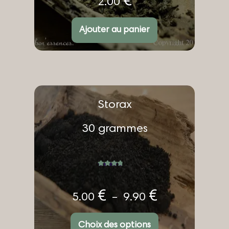
€
2.00
Ajouter au panier
Ce
Storax
produit
a
plusieurs
30 grammes
variations.
Les
options
peuvent
être
Note
4.98
choisies
sur 5
sur
la
Plage
€
€
5.00
–
9.90
page
de
du
prix :
produit
Choix des options
5.00 €