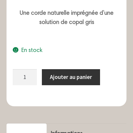
Une corde naturelle imprégnée d’une
solution de copal gris
En stock
quantité
Ajouter au panier
de
Bâtons
de
fumigation
Copal
Gris/