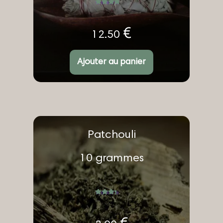
Note
4.92
sur 5
€
12.50
Ajouter au panier
Patchouli
10 grammes
Note
4.33
sur
5