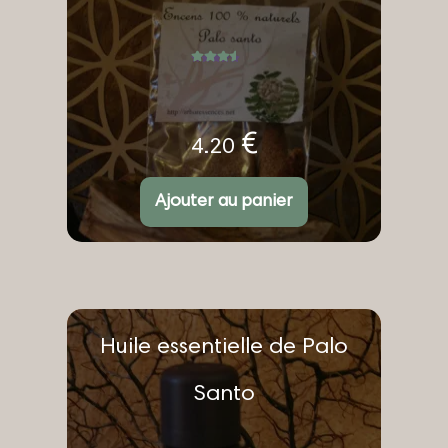
Note
4.60
sur
5
€
4.20
Ajouter au panier
Ce
Huile essentielle de Palo
produit
a
plusieurs
Santo
variations.
Les
options