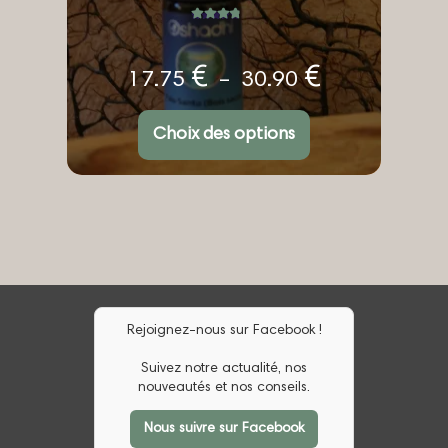
peuvent
être
Note
5.00
choisies
sur 5
sur
la
Plage
€
€
17.75
–
30.90
page
de
du
prix :
produit
Choix des options
17.75 €
à
30.90 €
Rejoignez-nous sur Facebook !
Suivez notre actualité, nos
nouveautés et nos conseils.
Nous suivre sur Facebook