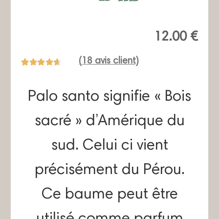
12.00
€
(
18
avis client)
Noté
14
4.79
sur 5 basé
Palo santo signifie « Bois
sur
notations
client
sacré » d’Amérique du
sud. Celui ci vient
précisément du Pérou.
Ce baume peut être