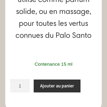
utilisé comme parfum
solide, ou en massage,
pour toutes les vertus
connues du Palo Santo
Contenance 15 ml
quantité
Ajouter au panier
de
Baume
au