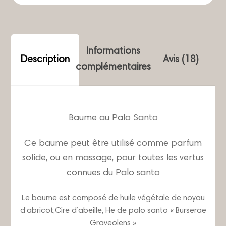
Palo
Santo
-
Informations
15
Description
Avis (18)
complémentaires
ml
Baume au Palo Santo
Ce baume peut être utilisé comme parfum
solide, ou en massage, pour toutes les vertus
connues du Palo santo
Le baume est composé de huile végétale de noyau
d’abricot,Cire d’abeille, He de palo santo « Burserae
Graveolens »