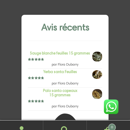
Avis récents
Sauge blanche feuilles 15 grammes
Note
5
sur 5
par Flora Dubarry
Yerba santa Feuilles
Note
5
sur 5
par Flora Dubarry
Palo santo copeaux
15 grammes
Note
5
sur 5
par Flora Dubarry
0