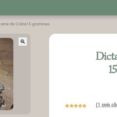
tame de Crète15 grammes
🔍
Dict
1
(
1
avis cli
Noté
1
5.00
sur