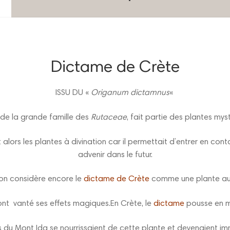
Dictame de Crète
ISSU DU «
Origanum dictamnus
«
 de la grande famille des
Rutaceae
, fait partie des plantes myst
lors les plantes à divination car il permettait d’entrer en contac
advenir dans le futur.
 on considère encore le
dictame de Crète
comme une plante au
 ont vanté ses effets magiques.En Crète, le
dictame
pousse en m
 du Mont Ida se nourrissaient de cette plante et devenaient i