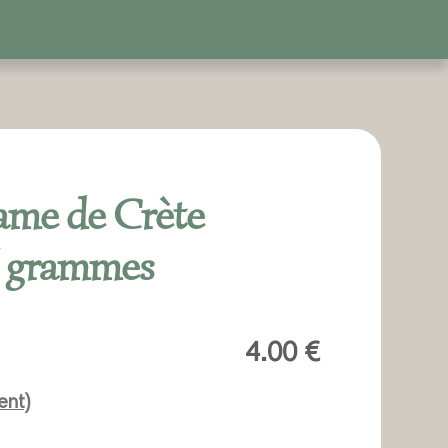
ame de Crète
5 grammes
4.00
€
ent)