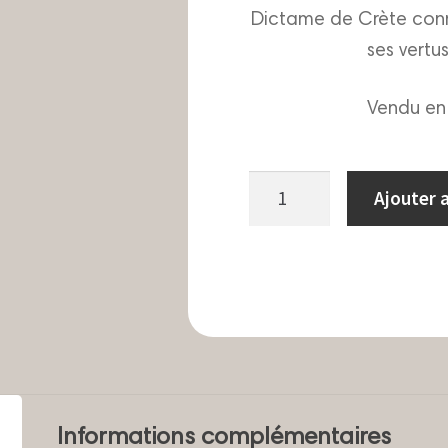
5 basé sur
Dictame de Crète connu
notation
client
ses vertu
Vendu en
quantité
Ajouter 
de
Dictame
de
Crète15
grammes
Informations complémentaires