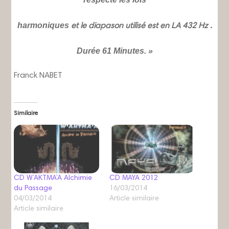
harmoniques
et le diapason utilisé est en LA 432 Hz .
Durée 61 Minutes. »
Franck NABET
Similaire
CD W’AKTMA’A Alchimie
CD MAYA 2012
du Passage
16/03/2014
04/03/2014
Article similaire
Article similaire